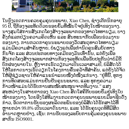
ໃນຂົງເຂດການຄວບຄຸມຄຸນນະພາບ, Xiao Chen, ຊ່າງເຕັກນິກອາຍຸ
95 ປີ, ຖືກ້ອງຈຸລະທັດດ້ວຍຮອຍຍິ້ມທີ່ໝັ້ນໃຈຢູ່ເທິງໃບໜ້າຂອງນາງ.
ນາງສຸມໃສ່ການສັງເກດໂຄງສ້າງຈຸລະພາກຂອງທາດໄທທານຽມ, ບາງ
ຄັ້ງກໍ່ແລກປ່ຽນຄວາມຄິດເຫັນ ແລະ ສົນທະນາກັບເພື່ອນຮ່ວມງານ
ຂອງນາງ. ການກວດກາຄຸນນະພາບຂອງວັດສະດຸທາດໄທທານຽມ
ແມ່ນມີຄວາມສຳຄັນຫຼາຍ, ບໍ່ພຽງແຕ່ເພື່ອກຳນົດຄຸນສົມບັດທາງ
ກົນຈັກ ແລະ ສ່ວນປະກອບທາງເຄມີຂອງມັນເທົ່ານັ້ນ, ແຕ່ຍັງເພື່ອ
ສັງເກດໂຄງສ້າງຈຸລະພາກຜ່ານກ້ອງຈຸລະທັດເພື່ອຮັບປະກັນວ່າບໍ່ມີຂໍ້
ບົກຜ່ອງພາຍໃນ. ຫຼັງຈາກເຮັດວຽກມາເປັນເວລາສາມປີ, ບໍລິສັດໄດ້
ໃຫ້ໂອກາດນາງເຮັດວຽກໃນໂຄງການຄົ້ນຄວ້າທີ່ສຳຄັນ, ແຕ່ຍັງໄດ້ຈັດ
ໃຫ້ຜູ້ຊ່ຽວຊານໃຫ້ຄຳແນະນຳແບບໜຶ່ງຕໍ່ໜຶ່ງແກ່ນາງ. “ຢູ່ທີ່ນີ້, ທຸກໆ
ການທົດສອບແມ່ນການຢືນຢັນຄຸນນະພາບ, ແລະ ທຸກໆຄວາມ
ກ້າວໜ້າແມ່ນໄດ້ຮັບການສະໜັບສະໜູນຈາກທີມງານ.” ແສງ
ສະຫວ່າງໃນສາຍຕາຂອງ Xiao Chen ສົດໃສຄືກັບຮອຍຍິ້ມຢູ່ເທິງໃບ
ໜ້າຂອງນາງ. ໂດຍອີງໃສ່ທີມງານກວດກາຄຸນນະພາບແບບມືອາຊີບດັ່ງ
ກ່າວ, ອັດຕາການຮັບຮອງຜະລິດຕະພັນຂອງບໍລິສັດໄດ້ຮັກສາໄວ້ທີ່
ຫຼາຍກວ່າ 99.8% ເປັນເວລາດົນນານ, ແລະ ໄດ້ຮັບຄຸນວຸດທິທີ່ມີສິດ
ອຳນາດຫຼາຍຢ່າງ, ເຊັ່ນ: ການຮັບຮອງລະບົບການຄຸ້ມຄອງຄຸນນະພາບ
ສາກົນ ISO9001.