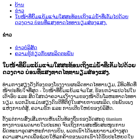
ບ້ານ
ຂ່າວ
ໃບໜ້າທີ່ຍິ້ມແຍ້ມແຈ່ມໃສສະທ້ອນເຖິງແມ່ນ້ຳທີ່ເຕັມໄປດ້ວຍ
ດວງດາວ ບ່ອນທີ່ແສງທາດໄທທານຽມສ່ອງແສງ.
ຂ່າວ
ຂ່າວບໍລິສັດ
ຄວາມຮູ້ກ່ຽວກັບຜະລິດຕະພັນ
ໃບໜ້າທີ່ຍິ້ມແຍ້ມແຈ່ມໃສສະທ້ອນເຖິງແມ່ນ້ຳທີ່ເຕັມໄປດ້ວຍ
ດວງດາວ ບ່ອນທີ່ແສງທາດໄທທານຽມສ່ອງແສງ.
ທ່າມກາງສຽງດັງກ້ອງຂອງໂຮງງານຜະລິດທາດໄທທານຽມ, ມີທິວທັດທີ່
ໜ້າປະທັບໃຈທີ່ສຸດ - ໃບໜ້າທີ່ຍິ້ມແຍ້ມແຈ່ມໃສ, ຮ້ອນກວ່າແປວໄຟໃນ
ເຕົາອົບ ແລະ ສົດໃສກວ່າຄວາມເງົາງາມຂອງໜ້າດິນໂລຫະທາດໄທທາ
ນຽມ. ພວກມັນແມ່ນສຽງດົນຕີທີ່ຕີຢູ່ໃນສາຍການຜະລິດ, ປະພັນເພງ
ແຫ່ງການຕໍ່ສູ້, ຄວາມຮັກ ແລະ ການເຕີບໃຫຍ່ຂອງບໍລິສັດ.
ຕັ້ງແຕ່ການສົ່ງເສີມການຫັນເປັນທ້ອງຖິ່ນຂອງວັດສະດຸ titanium
ທາງການແພດພາຍໃນປະເທດ ຈົນເຖິງການສະໜັບສະໜູນການ
ພັດທະນາອຸດສາຫະກຳການບິນ, ພວກເຮົາໄດ້ພະຍາຍາມຢ່າງສຸດ
ຄວາມສາມາດເພື່ອຊ່ວຍໃຫ້ລູກຄ້າຂອງພວກເຮົາໄດ້ຮັບປະໂຫຍດໃນ