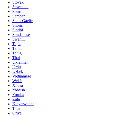
Slovak
Slovenian
Somali
Samoan
Scots Gaelic
Shona
Sindhi
Sundanese
Swahili
Tajik
Tamil
Telugu
Thai
Ukrainian
Urdu
Uzbek
Vietnamese
Welsh
Xhosa
Yiddish
Yoruba
Zulu
Kinyarwanda
Tatar
Oriya