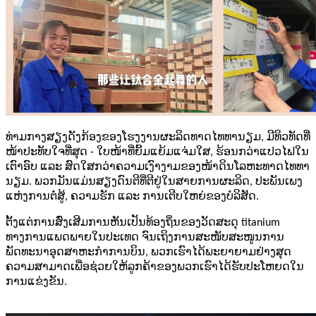
ທ່າມກາງສຽງດັງກ້ອງຂອງໂຮງງານຜະລິດທາດໄທທານຽມ, ມີທິວທັດທີ່
ໜ້າປະທັບໃຈທີ່ສຸດ - ໃບໜ້າທີ່ຍິ້ມແຍ້ມແຈ່ມໃສ, ຮ້ອນກວ່າແປວໄຟໃນ
ເຕົາອົບ ແລະ ສົດໃສກວ່າຄວາມເງົາງາມຂອງໜ້າດິນໂລຫະທາດໄທທາ
ນຽມ. ພວກມັນແມ່ນສຽງດົນຕີທີ່ຕີຢູ່ໃນສາຍການຜະລິດ, ປະພັນເພງ
ແຫ່ງການຕໍ່ສູ້, ຄວາມຮັກ ແລະ ການເຕີບໃຫຍ່ຂອງບໍລິສັດ.
ຕັ້ງແຕ່ການສົ່ງເສີມການຫັນເປັນທ້ອງຖິ່ນຂອງວັດສະດຸ titanium
ທາງການແພດພາຍໃນປະເທດ ຈົນເຖິງການສະໜັບສະໜູນການ
ພັດທະນາອຸດສາຫະກຳການບິນ, ພວກເຮົາໄດ້ພະຍາຍາມຢ່າງສຸດ
ຄວາມສາມາດເພື່ອຊ່ວຍໃຫ້ລູກຄ້າຂອງພວກເຮົາໄດ້ຮັບປະໂຫຍດໃນ
ການແຂ່ງຂັນ.