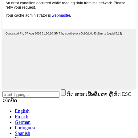
ກົດ enter ເພື່ອຄົ້ນຫາ ຫຼື ກົດ ESC
ເພື່ອປິດ
English
French
German
Portuguese
Spanish