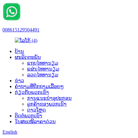
008615129504491
ບ້ານ
ຜະລິດຕະພັນ
ແຖບໄທທານຽມ
ແຜ່ນໄທທານຽມ
ລວດໄທທານຽມ
ຂ່າວ
ຄຳຖາມທີ່ຖືກຖາມເລື້ອຍໆ
ກ່ຽວກັບພວກເຮົາ
ການແນະນຳອຸປະກອນ
ລູກຄ້າຂອງພວກເຮົາ
ດາວໂຫຼດ
ຕິດຕໍ່ພວກເຮົາ
ໃບສະເໜີລາຄາດ່ວນ
English