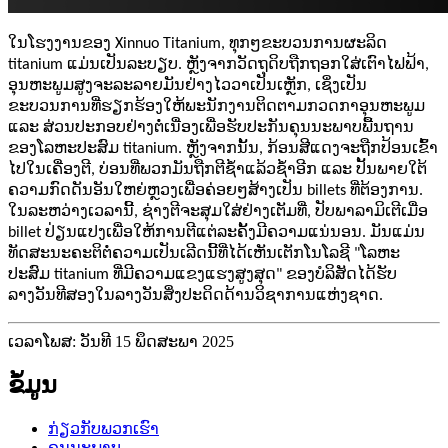
ໃນໂຮງງານຂອງ Xinnuo Titanium, ທຸກໆຂະບວນການຜະລິດ
titanium ແມ່ນເປັນລະບຽບ. ຫຼັງຈາກວັດຖຸດິບຖືກຖອກໃສ່ເຕົາໄຟຟ້າ,
ອຸນຫະພູມສູງຈະລະລາຍມັນຢ່າງໄວວາເປັນເຫຼັກ, ເຊິ່ງເປັນ
ຂະບວນການທີ່ຮຽກຮ້ອງໃຫ້ພະນັກງານຕິດຕາມກວດກາອຸນຫະພູມ
ແລະ ສ່ວນປະກອບຢ່າງຕໍ່ເນື່ອງເພື່ອຮັບປະກັນຄຸນນະພາບພື້ນຖານ
ຂອງໂລຫະປະສົມ titanium. ຫຼັງຈາກນັ້ນ, ກ້ອນສີແດງຈະຖືກປ້ອນເຂົ້າ
ໄປໃນເຄື່ອງຕີ, ບ່ອນທີ່ພວກມັນຖືກຕີຊ້ຳແລ້ວຊ້ຳອີກ ແລະ ປັ້ນພາຍໃຕ້
ຄວາມກົດດັນອັນໃຫຍ່ຫຼວງເພື່ອຄ່ອຍໆສ້າງເປັນ billets ທີ່ຕ້ອງການ.
ໃນລະຫວ່າງເວລານີ້, ຊ່າງຕີຈະສຸມໃສ່ຢ່າງເຕັມທີ່, ປັບພາລາມິເຕີເມື່ອ
billet ປ່ຽນແປງເພື່ອໃຫ້ການຕີແຕ່ລະຄັ້ງມີຄວາມແນ່ນອນ. ມັນແມ່ນ
ທັດສະນະຄະຕິຕໍ່ຄວາມເປັນເລີດນີ້ທີ່ໄດ້ເຫັນເຕັກໂນໂລຊີ "ໂລຫະ
ປະສົມ titanium ທີ່ມີຄວາມແຂງແຮງສູງສຸດ" ຂອງບໍລິສັດໄດ້ຮັບ
ລາງວັນທີສອງໃນລາງວັນສິ່ງປະດິດດ້ານວິຊາການແຫ່ງຊາດ.
ເວລາໂພສ: ວັນທີ 15 ພຶດສະພາ 2025
ຂໍ້ມູນ
ກ່ຽວກັບພວກເຮົາ
ຄຸນນະພາບ