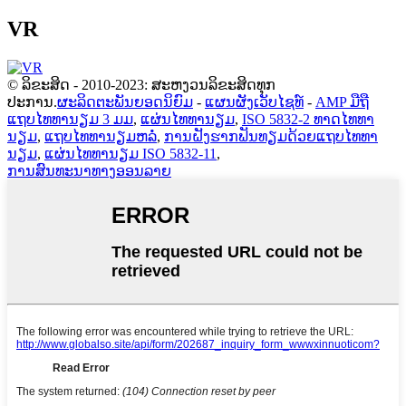
VR
© ລິຂະສິດ - 2010-2023: ສະຫງວນລິຂະສິດທຸກ
ປະການ.
ຜະລິດຕະພັນຍອດນິຍົມ
-
ແຜນຜັງເວັບໄຊທ໌
-
AMP ມືຖື
ແຖບໄທທານຽມ 3 ມມ
,
ແຜ່ນໄທທານຽມ
,
ISO 5832-2 ທາດໄທທາ
ນຽມ
,
ແຖບໄທທານຽມຫລໍ່
,
ການຝັງຮາກຟັນທຽມດ້ວຍແຖບໄທທາ
ນຽມ
,
ແຜ່ນໄທທານຽມ ISO 5832-11
,
ການສົນທະນາທາງອອນລາຍ