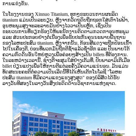
ການແຂ່ງຂັນ.
ໃນໂຮງງານຂອງ Xinnuo Titanium, ທຸກໆຂະບວນການຜະລິດ
titanium ແມ່ນເປັນລະບຽບ. ຫຼັງຈາກວັດຖຸດິບຖືກຖອກໃສ່ເຕົາໄຟຟ້າ,
ອຸນຫະພູມສູງຈະລະລາຍມັນຢ່າງໄວວາເປັນເຫຼັກ, ເຊິ່ງເປັນ
ຂະບວນການທີ່ຮຽກຮ້ອງໃຫ້ພະນັກງານຕິດຕາມກວດກາອຸນຫະພູມ
ແລະ ສ່ວນປະກອບຢ່າງຕໍ່ເນື່ອງເພື່ອຮັບປະກັນຄຸນນະພາບພື້ນຖານ
ຂອງໂລຫະປະສົມ titanium. ຫຼັງຈາກນັ້ນ, ກ້ອນສີແດງຈະຖືກປ້ອນເຂົ້າ
ໄປໃນເຄື່ອງຕີ, ບ່ອນທີ່ພວກມັນຖືກຕີຊ້ຳແລ້ວຊ້ຳອີກ ແລະ ປັ້ນພາຍໃຕ້
ຄວາມກົດດັນອັນໃຫຍ່ຫຼວງເພື່ອຄ່ອຍໆສ້າງເປັນ billets ທີ່ຕ້ອງການ.
ໃນລະຫວ່າງເວລານີ້, ຊ່າງຕີຈະສຸມໃສ່ຢ່າງເຕັມທີ່, ປັບພາລາມິເຕີເມື່ອ
billet ປ່ຽນແປງເພື່ອໃຫ້ການຕີແຕ່ລະຄັ້ງມີຄວາມແນ່ນອນ. ມັນແມ່ນ
ທັດສະນະຄະຕິຕໍ່ຄວາມເປັນເລີດນີ້ທີ່ໄດ້ເຫັນເຕັກໂນໂລຊີ "ໂລຫະ
ປະສົມ titanium ທີ່ມີຄວາມແຂງແຮງສູງສຸດ" ຂອງບໍລິສັດໄດ້ຮັບ
ລາງວັນທີສອງໃນລາງວັນສິ່ງປະດິດດ້ານວິຊາການແຫ່ງຊາດ.