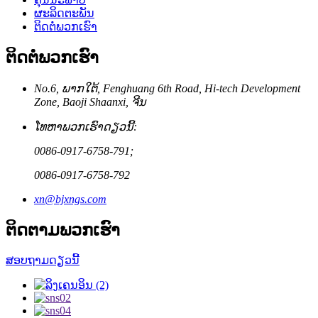
ຜະລິດຕະພັນ
ຕິດຕໍ່ພວກເຮົາ
ຕິດຕໍ່ພວກເຮົາ
No.6, ພາກ​ໃຕ້, Fenghuang 6th Road, Hi-tech Development
Zone, Baoji Shaanxi, ຈີນ
ໂທຫາພວກເຮົາດຽວນີ້:
0086-0917-6758-791;
0086-0917-6758-792
xn@bjxngs.com
ຕິດຕາມພວກເຮົາ
ສອບຖາມດຽວນີ້