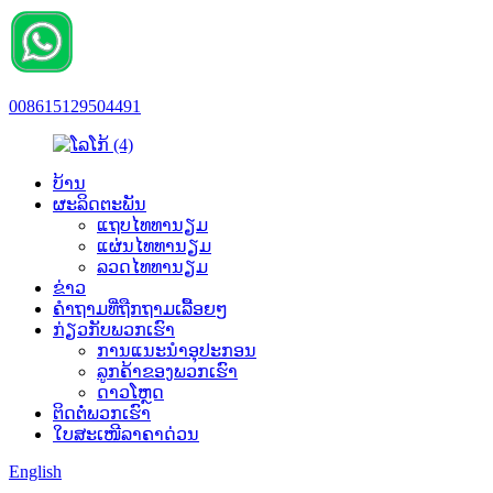
008615129504491
ບ້ານ
ຜະລິດຕະພັນ
ແຖບໄທທານຽມ
ແຜ່ນໄທທານຽມ
ລວດໄທທານຽມ
ຂ່າວ
ຄຳຖາມທີ່ຖືກຖາມເລື້ອຍໆ
ກ່ຽວກັບພວກເຮົາ
ການແນະນຳອຸປະກອນ
ລູກຄ້າຂອງພວກເຮົາ
ດາວໂຫຼດ
ຕິດຕໍ່ພວກເຮົາ
ໃບສະເໜີລາຄາດ່ວນ
English