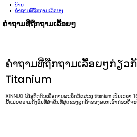
ບ້ານ
ຄຳຖາມທີ່ຖືກຖາມເລື້ອຍໆ
ຄຳຖາມທີ່ຖືກຖາມເລື້ອຍໆ
ຄຳຖາມທີ່ຖືກຖາມເລື້ອຍໆກ່ຽວກ
Titanium
XINNUO ໄດ້ອຸທິດຕົນເພື່ອການຜະລິດວັດສະດຸ titanium ເປັນເວລາ 
ນີ້ແມ່ນຄວາມກັງວົນທີ່ສຳຄັນທີ່ສຸດຂອງລູກຄ້າຂອງພວກເຮົາກ່ອນທີ່ຈະ