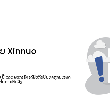
ັບ Xinnuo
18 ປີ ແລະ ພວກເຮົາໄດ້ພົບກັບບັນຫາທຸກປະເພດ,
ປິດການຕົກລົງ.