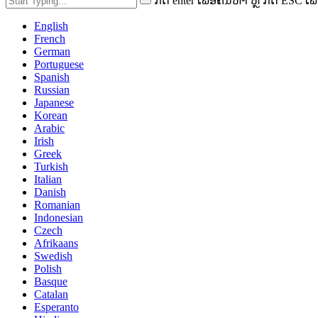
ກົດ enter ເພື່ອຄົ້ນຫາ ຫຼື ກົດ ESC ເພື
English
French
German
Portuguese
Spanish
Russian
Japanese
Korean
Arabic
Irish
Greek
Turkish
Italian
Danish
Romanian
Indonesian
Czech
Afrikaans
Swedish
Polish
Basque
Catalan
Esperanto