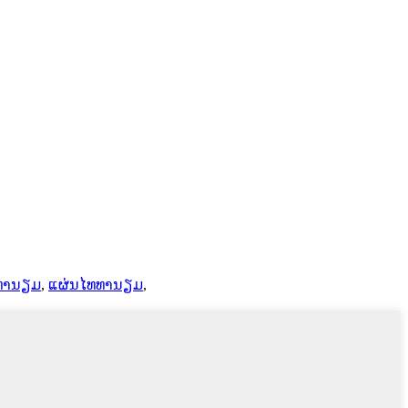
ທທານຽມ
,
ແຜ່ນໄທທານຽມ
,