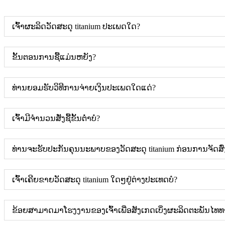
ເຈົ້າຜະລິດວັດສະດຸ titanium ປະເພດໃດ?
ຂັ້ນຕອນການຊື້ແມ່ນຫຍັງ?
ທ່ານຍອມຮັບວິທີການຈ່າຍເງິນປະເພດໃດແດ່?
ເຈົ້າມີຈຳນວນສັ່ງຊື້ຂັ້ນຕ່ຳບໍ?
ທ່ານຈະຮັບປະກັນຄຸນນະພາບຂອງວັດສະດຸ titanium ກ່ອນການຈັດສົ
ເຈົ້າເຄີຍຂາຍວັດສະດຸ titanium ໃດໆຢູ່ຕ່າງປະເທດບໍ?
ຂ້ອຍສາມາດມາໂຮງງານຂອງເຈົ້າເພື່ອສັງເກດເບິ່ງຜະລິດຕະພັນໄທທາ