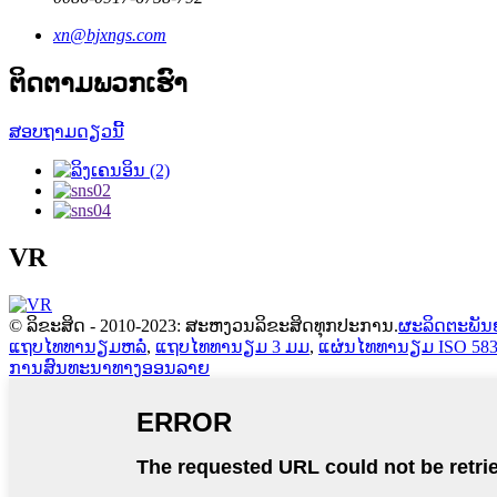
xn@bjxngs.com
ຕິດຕາມພວກເຮົາ
ສອບຖາມດຽວນີ້
VR
© ລິຂະສິດ - 2010-2023: ສະຫງວນລິຂະສິດທຸກປະການ.
ຜະລິດຕະພັນ
ແຖບໄທທານຽມຫລໍ່
,
ແຖບໄທທານຽມ 3 ມມ
,
ແຜ່ນໄທທານຽມ ISO 583
ການສົນທະນາທາງອອນລາຍ