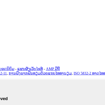
ຍອດນິຍົມ
-
ແຜນຜັງເວັບໄຊທ໌
-
AMP ມືຖື
2-11
,
ການຝັງຮາກຟັນທຽມດ້ວຍແຖບໄທທານຽມ
,
ISO 5832-2 ທາດໄ