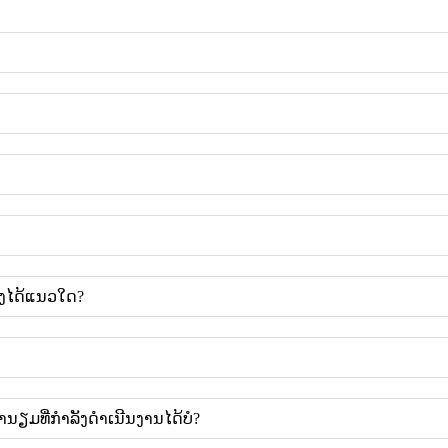
່ງໄດ້ແນວໃດ?
ນຽມທີ່ກຳລັງດຳເນີນງານໄດ້ບໍ?